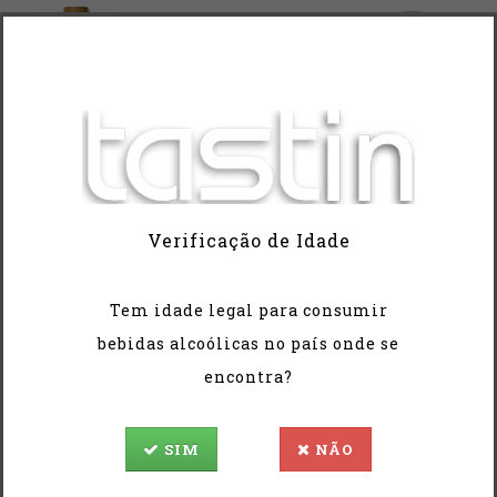
Verificação de Idade
Tem idade legal para consumir
anco Balluta Chardonnay
V. Tinto Balluta Syr
bebidas alcoólicas no país onde se
11,00€
11,00€
encontra?
SIM
NÃO