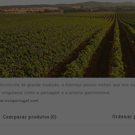
itivinícola de grande tradição, o Alentejo possui vinhos que nos 
o singulares como a paisagem e a própria gastronomia.
ww.visitportugal.com
Ordenar 
Comparar produtos (0)