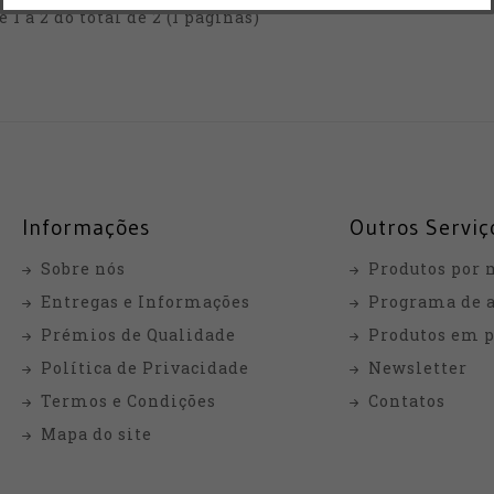
e 1 a 2 do total de 2 (1 páginas)
Informações
Outros Serviç
Sobre nós
Produtos por 
Entregas e Informações
Programa de a
Prémios de Qualidade
Produtos em 
Política de Privacidade
Newsletter
Termos e Condições
Contatos
Mapa do site