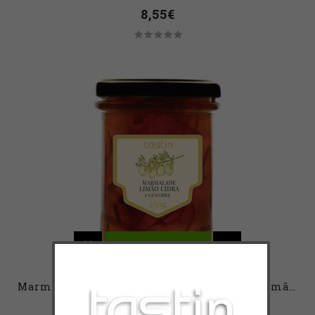
8,55€
COMPRAR
Marmalade de Limão, Gengibre e Tomilho Limão - 250 grs
8,55€