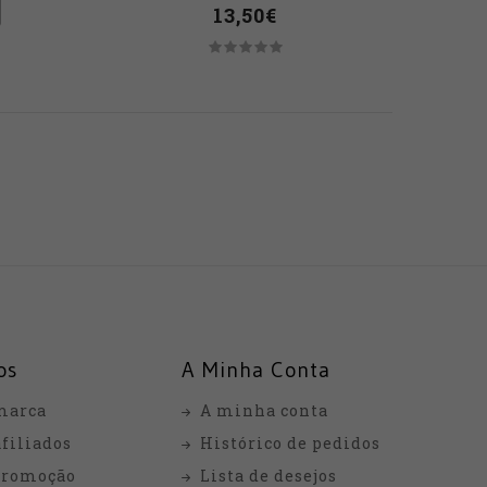
13,50€
os
A Minha Conta
marca
A minha conta
filiados
Histórico de pedidos
promoção
Lista de desejos