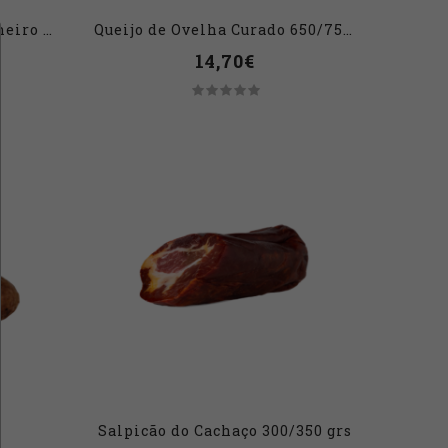
Queijo Amanteigado Ovelheiro Médio 500 a 600g
Queijo de Ovelha Curado 650/750 GRS
14,70€
Salpicão do Cachaço 300/350 grs