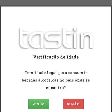
Queijo Amanteigado Ovelheiro Grande - 1000/1100grs
21,20€
14,70€
Verificação de Idade
Tem idade legal para consumir
bebidas alcoólicas no país onde se
encontra?
SIM
NÃO
Queijo de Cabra Curado 650/750 GRS
Salpicão Cullar