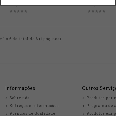
17,10€
11,00€
e 1 a 6 do total de 6 (1 páginas)
Informações
Outros Serviç
Sobre nós
Produtos por 
Entregas e Informações
Programa de a
Prémios de Qualidade
Produtos em 